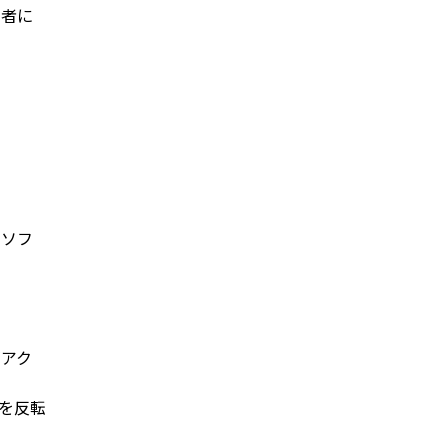
当者に
いソフ
がアク
を反転